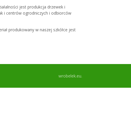
ałalności jest produkcja drzewek i
 i centrów ogrodniczych i odbiorców
riał produkowany w naszej szkółce jest
wrobelek.eu.