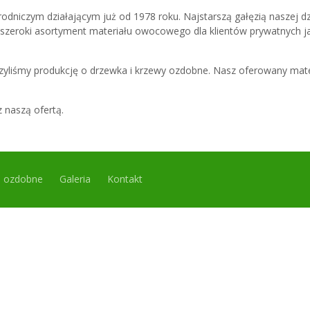
niczym działającym już od 1978 roku. Najstarszą gałęzią naszej dzi
eroki asortyment materiału owocowego dla klientów prywatnych jak
yliśmy produkcję o drzewka i krzewy ozdobne. Nasz oferowany mate
 naszą ofertą.
 ozdobne
Galeria
Kontakt