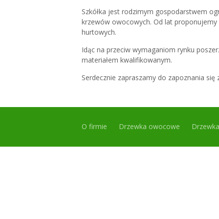
Szkółka jest rodzimym gospodarstwem ogrod
krzewów owocowych. Od lat proponujemy sz
hurtowych.
Idąc na przeciw wymaganiom rynku poszerz
materiałem kwalifikowanym.
Serdecznie zapraszamy do zapoznania się z
O firmie
Drzewka owocowe
Drzewka